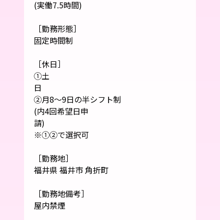
(実働7.5時間)
［勤務形態］
固定時間制
［休日］
①土
②月8～9日の半シフト制
(内4回希望日申
※①②で選択可
［勤務地］
福井県 福井市 角折町
［勤務地備考］
屋内禁煙